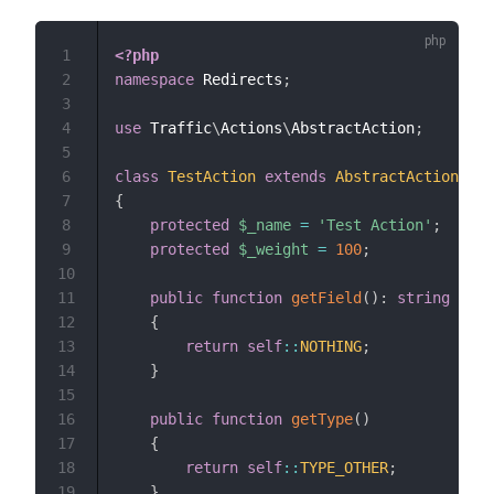
1
<?php
2
namespace
Redirects
;
3
4
use
Traffic
\
Actions
\
AbstractAction
;
5
6
class
TestAction
extends
AbstractAction
7
{
8
protected
$_name
=
'Test Action'
;
// <
9
protected
$_weight
=
100
;
// <
10
11
public
function
getField
(
)
:
string
12
{
13
return
self
::
NOTHING
;
14
}
15
16
public
function
getType
(
)
17
{
18
return
self
::
TYPE_OTHER
;
// <
19
}