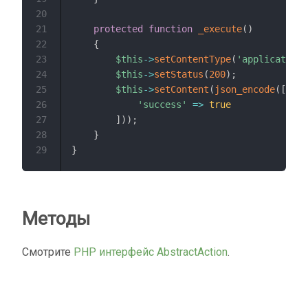
20
21
protected
function
_execute
(
)
22
{
23
$this
->
setContentType
(
'application/
24
$this
->
setStatus
(
200
)
;
25
$this
->
setContent
(
json_encode
(
[
26
'success'
=>
true
27
]
)
)
;
28
}
29
}
Методы
Смотрите
PHP интерфейс AbstractAction
.