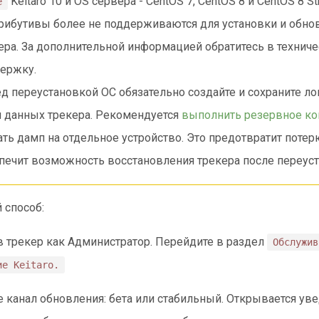
Keitaro 10 и OS сервера - CentOS 7, CentOS 8 и CentOS 8 
е
рибутивы более не поддерживаются для установки и обно
ера. За дополнительной информацией обратитесь в технич
ержку.
д переустановкой ОС обязательно создайте и сохраните л
 данных трекера. Рекомендуется
выполнить резервное к
ать дамп на отдельное устройство. Это предотвратит поте
печит возможность восстановления трекера после переуст
 способ:
в трекер как Администратор. Перейдите в раздел
Обслужив
ие Keitaro.
 канал обновления: бета или стабильный. Открывается ув