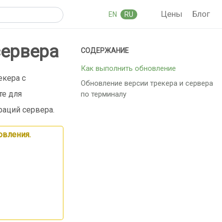
Цены
Блог
EN
RU
сервера
Как выполнить обновление
екера с
Обновление версии трекера и сервера
те для
по терминалу
раций сервера.
овления.