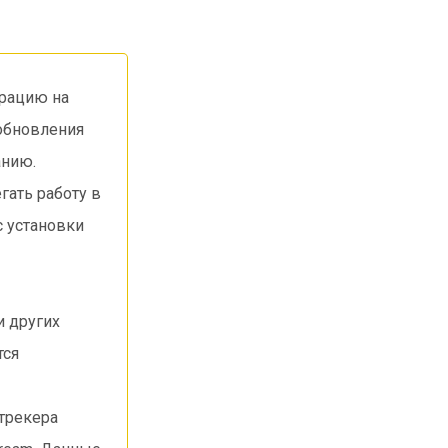
урацию на
 обновления
анию.
ать работу в
с установки
и других
тся
трекера