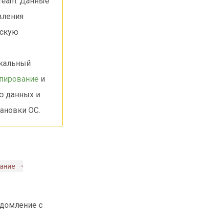
Stream. Данные
вления
ескую
окальный
опирование
и
рю данных и
ановки ОС.
ание ➝
едомление с