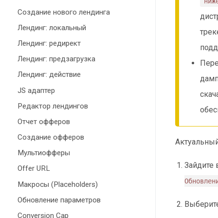
ниж
Создание нового лендинга
дист
Лендинг: локальный
трек
Лендинг: редирект
подд
Лендинг: предзагрузка
Пере
Лендинг: действие
дамп
JS адаптер
скач
Редактор лендингов
обес
Отчет офферов
Создание офферов
Актуальный
Мультиофферы
Зайдите 
Offer URL
Обновлен
Макросы (Placeholders)
Обновление параметров
Выберите
Conversion Cap