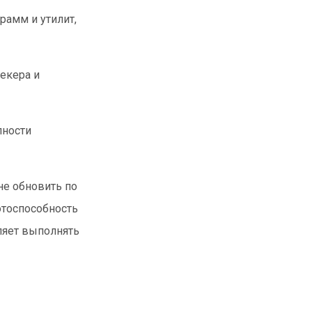
рамм и утилит,
екера и
пности
не обновить по
отоспособность
ляет выполнять