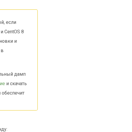
й, если
 и CentOS 8
новки и
 в
альный дамп
ие
и скачать
и обеспечит
ду: