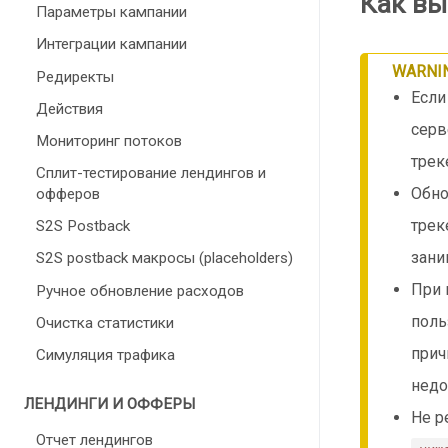
Как вы
Параметры кампании
Интеграции кампании
WARNI
Редиректы
Если
Действия
серв
Мониторинг потоков
трек
Сплит-тестирование лендингов и
Обно
офферов
трек
S2S Postback
зани
S2S postback макросы (placeholders)
При 
Ручное обновление расходов
поль
Очистка статистики
прич
Симуляция трафика
недо
ЛЕНДИНГИ И ОФФЕРЫ
Не р
Отчет лендингов