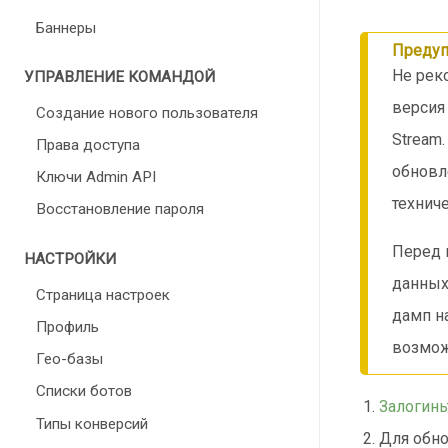
Баннеры
Преду
Не рек
УПРАВЛЕНИЕ КОМАНДОЙ
версия
Создание нового пользователя
Stream
Права доступа
обновл
Ключи Admin API
технич
Восстановление пароля
Перед 
НАСТРОЙКИ
данных
Страница настроек
дамп н
Профиль
возмож
Гео-базы
Списки ботов
Залогинь
Типы конверсий
Для обн