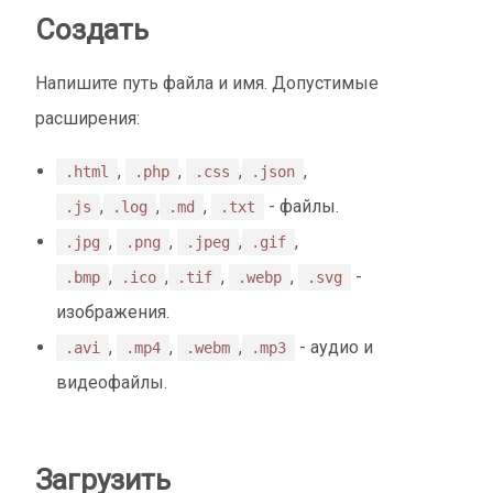
Создать
Напишите путь файла и имя. Допустимые
расширения:
,
,
,
,
.html
.php
.css
.json
,
,
,
- файлы.
.js
.log
.md
.txt
,
,
,
,
.jpg
.png
.jpeg
.gif
,
,
,
,
-
.bmp
.ico
.tif
.webp
.svg
изображения.
,
,
,
- аудио и
.avi
.mp4
.webm
.mp3
видеофайлы.
Загрузить