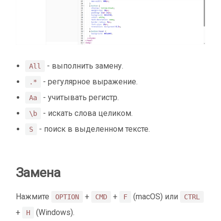
- выполнить замену.
All
- регулярное выражение.
.*
- учитывать регистр.
Aa
- искать слова целиком.
\b
- поиск в выделенном тексте.
S
Замена
Нажмите
+
+
(macOS) или
OPTION
CMD
F
CTRL
+
(Windows).
H