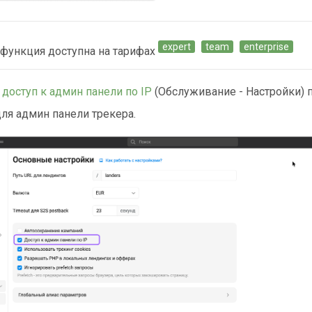
expert
team
enterprise
функция доступна на тарифах
е
доступ к админ панели по IP
(Обслуживание - Настройки) 
ля админ панели трекера.