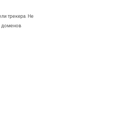
ели трекера. Не
х доменов