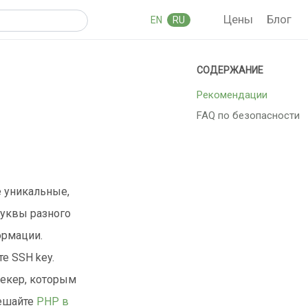
Цены
Блог
EN
RU
Рекомендации
FAQ по безопасности
е уникальные,
буквы разного
ормации.
е SSH key.
рекер, которым
решайте
PHP в