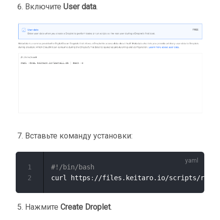
Включите
User data
.
Вставьте команду установки:
1
#!/bin/bash
2
curl https
:
//files.keitaro.io/scripts/relea
Нажмите
Create Droplet
.